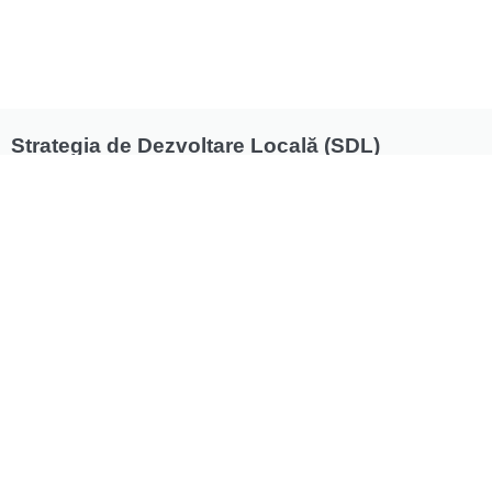
Strategia de Dezvoltare Locală (SDL)
„Meșternind valori comune”.
Pornim la drum în implementarea noii strategii de
dezvoltare locală. Cu convingerea că dezvoltarea rurală
și locală în comunitățile membre ale GAL MVC depinde
şi de implementarea Strategiei de Dezvoltare Locală
(SDL) „Meșternind valori comune”.
01.11.2024