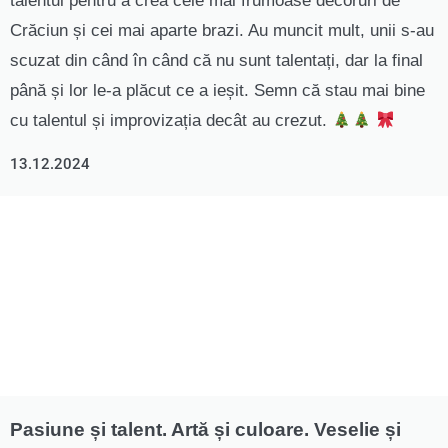
talentul pentru a crea cele mai frumoase decoruri de
Crăciun și cei mai aparte brazi. Au muncit mult, unii s-au
scuzat din când în când că nu sunt talentați, dar la final
până și lor le-a plăcut ce a ieșit. Semn că stau mai bine
cu talentul și improvizația decât au crezut.
13.12.2024
Pasiune și talent. Artă și culoare. Veselie și