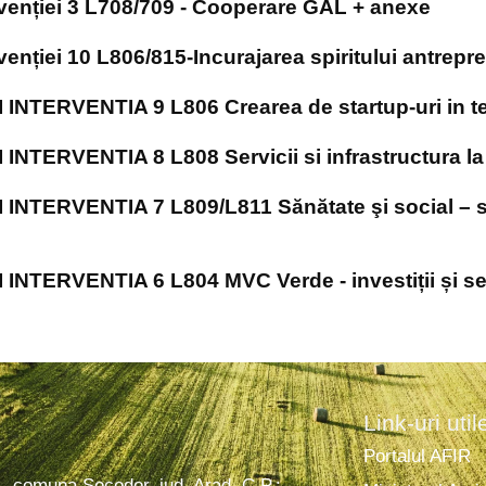
ervenției 3 L708/709 - Cooperare GAL + anexe
venției 10 L806/815-Incurajarea spiritului antrepren
NTERVENTIA 9 L806 Crearea de startup-uri in t
TERVENTIA 8 L808 Servicii si infrastructura l
ERVENTIA 7 L809/L811 Sănătate şi social – servic
TERVENTIA 6 L804 MVC Verde - investiții și serv
Link-uri util
Portalul AFIR
1, comuna Socodor, jud. Arad, C.P.: