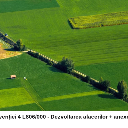
rvenției 4 L806/000 - Dezvoltarea afacerilor + anex