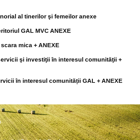
orial al tinerilor şi femeilor anexe
eritoriul GAL MVC ANEXE
a scara mica + ANEXE
ii şi investiţii în interesul comunităţii +
icii în interesul comunității GAL + ANEXE
e