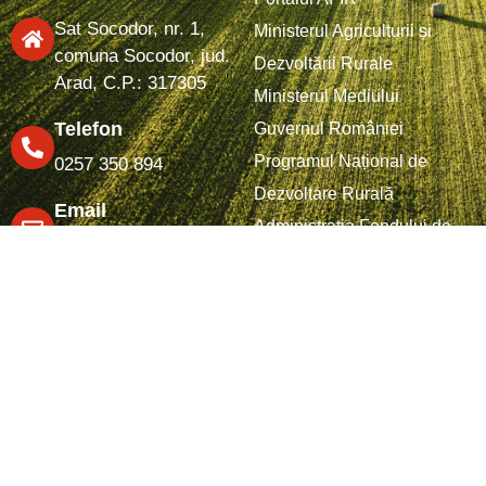
Sat Socodor, nr. 1,
Ministerul Agriculturii și
comuna Socodor, jud.
Dezvoltării Rurale
Arad, C.P.: 317305
Ministerul Mediului
Telefon
Guvernul României
Programul Național de
0257 350 894
Dezvoltare Rurală
Email
Administrația Fondului de
gal@gal-mvc.ro
Mediu
Agenția de Dezvoltare
Regionala Nord-Vest
Fonduri structurale
PAC 2023-2027 – Comisia
Europeană (europa.eu)
Politica de confidențialitate