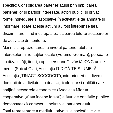
specific: Consolidarea parteneriatului prin implicarea
partenerilor și părților interesate, actori publici și privați,
forme individuale și asociative în activitățile de animare și
informare. Toate aceste acțiuni au fost întreprinse fără
discriminare, fiind încurajată participarea tuturor sectoarelor
de activitate din teritoriu.
Mai mult, reprezentarea la nivelul parteneriatului a
intereselor minorităților locale (Forumul German), persoane
cu dizabilități, tineri, copii, persoane în vârstă, ONG-uri de
mediu (Spicul Olari, Asociația RIDICĂ-TE ȘI UMBLĂ,
Asociația „TINACT SOCODOR”), întreprinderi cu diverse
domenii de activitate, nu doar agricole, dar și entități care
sprijină sectoarele economice (Asociația Miorița,
cooperativa „Viața începe la sat”) alături de entitățile publice
demonstrează caracterul incluziv al parteneriatului.
Total reprezentare a mediului privat și a societății civile